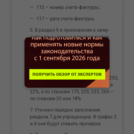
115 – номер счета-фактуры;
117 – дата счета-фактуры.
В раздел 9 и приложении к нему
добавлены строки для реквизитов
×
авансового счета-фактуры:
135 – номер счета-фактуры;
137 – дата счета-фактуры.
В разделе 9 по строкам 170, 200, 230,
260 нужно указывать НДС по ставке
22%, а по строкам 175, 205, 235, 265 –
по ставкам 20 или 18%.
Уточнен порядок заполнения
раздела 7 для упрощенцев. В графах 3
и 4 они будут ставить прочерки.