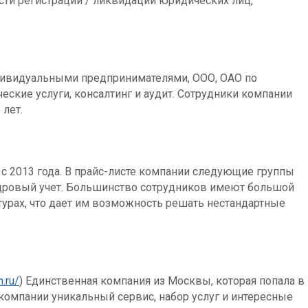
сти регистрации / ликвидации юридических лиц,
индивидуальными предпринимателями, ООО, ОАО по
еские услуги, консалтинг и аудит. Сотрудники компании
 лет.
е с 2013 года. В прайс-листе компании следующие группы
кадровый учет. Большинство сотрудников имеют большой
турах, что дает им возможность решать нестандартные
n.ru/
) Единственная компания из Москвы, которая попала в
й компании уникальный сервис, набор услуг и интересные