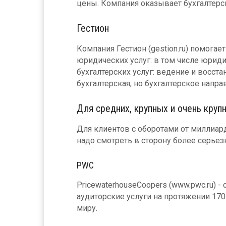
цены. Компания оказывает бухгалтерск
Гестион
Компания Гестион (gestion.ru) помога
юридических услуг: в том числе юриди
бухгалтерских услуг: ведение и восст
бухгалтерская, но бухгалтерское напра
Для средних, крупных и очень круп
Для клиентов с оборотами от миллиар
надо смотреть в сторону более серьез
PWC
PricewaterhouseCoopers (www.pwc.ru) 
аудиторские услуги на протяжении 17
миру.