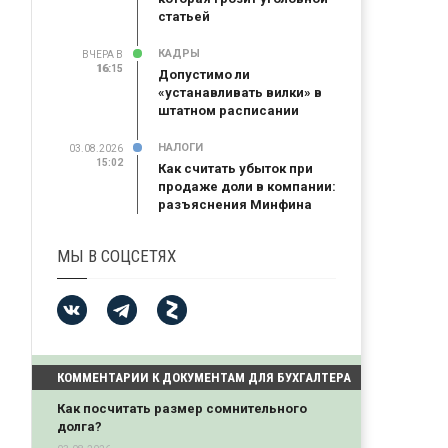
статьей
КАДРЫ
ВЧЕРА В
16:15
16:15
Допустимо ли
«устанавливать вилки» в
штатном расписании
НАЛОГИ
03.08.2026
15:02
Как считать убыток при
продаже доли в компании:
разъяснения Минфина
МЫ В СОЦСЕТЯХ
КОММЕНТАРИИ К ДОКУМЕНТАМ ДЛЯ БУХГАЛТЕРА
Как посчитать размер сомнительного
долга?