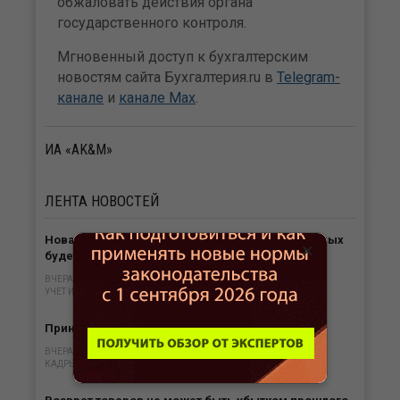
обжаловать действия органа
государственного контроля.
Мгновенный доступ к бухгалтерским
новостям сайта Бухгалтерия.ru в
Telegram-
канале
и
канале Max
.
ИА «AK&M»
ЛЕНТА
НОВОСТЕЙ
Новая форма бумажных транспортных накладных
×
будет введена с 1 сентября 2026
ВЧЕРА В 13:53
УЧЕТ И ОТЧЕТНОСТЬ
Принять она работу по загранпаспорту нельзя
ВЧЕРА В 12:51
КАДРЫ