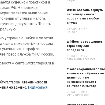
КАДРЫ
вается судебной практикой и
декса РФ. Чиновница
ИФНС обязана вернуть
оверки является выявление
переплату налога с
лонений от уплаты налога.
процентами в любом
случае
изучения документов. То есть
еральную.
СЕГОДНЯ В 13:47
НАЛОГИ
но устранил ошибки и уплатил
Wildberries расширяет
одится в тяжелом финансовом
страховку для
т уменьшить штраф за
продавцов
яет пресс-служба ФНС России.
СЕГОДНЯ В 11:45
ОРГАНИЗАЦИЯ БИЗНЕСА
востям сайта Бухгалтерия.ru в
У кого сохранится право
выписывать бумажные
транспортные
бухгалтерия». Свежие новости
накладные после 1
сентября 2026 года
ожения ежедневно.
Подписаться
СЕГОДНЯ В 10:44
УЧЕТ И ОТЧЕТНОСТЬ
Производственный