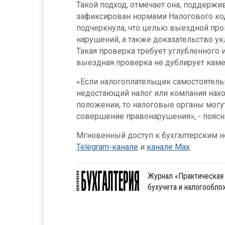
Такой подход, отмечает она, поддержи
зафиксирован нормами Налогового ко
подчеркнула, что целью выездной пр
нарушений, а также доказательство ук
Такая проверка требует углубленного 
выездная проверка не дублирует кам
«Если налогоплательщик самостоятель
недостающий налог или компания нах
положении, то налоговые органы могу
совершение правонарушения», - поясн
Мгновенный доступ к бухгалтерским но
Telegram-канале
и
канале Max
.
Журнал «Практическая 
бухучета и налогообл