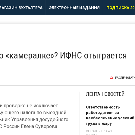
МАГАЗИН БУХГАЛТЕРА
ЭЛЕКТРОННЫЕ ИЗДАНИЯ
ПОДПИСКА 20
по «камералке»? ИФНС отыграется
РАСПЕЧАТАТ
ЛЕНТА
НОВОСТЕЙ
й проверке не исключает
Ответственность
вующего налога по выездной
работодателя за
необеспечение условий
льник Управления досудебного
труда в жару
 России Елена Суворова.
СЕГОДНЯ В 14:48