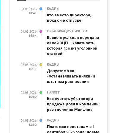
КАДРЫ
03.08.2026
10:48
Кто вместо директора,
пока он в отпуске
ОРГАНИЗАЦИЯ БИЗНЕСА
04.08.2026
16:04
Бесконтрольная передача
своей ЭЦП – халатность,
которая грозит уголовной
статьей
КАДРЫ
06.08.2026
16:15
Допустимо ли
«устанавливать вилки» в
штатном расписании
НАЛОГИ
03.08.2026
15:02
Как считать убыток при
продаже доли в компании:
разъяснения Минфина
КАДРЫ
04.08.2026
13:02
Платежки приставам с 1
сентября 2026 года: новые