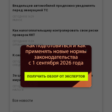
Владельцев автомобилей предложно уведомлять
перед эвакуацией ТС
СЕГОДНЯ В 16:29
РАЗНОЕ
Как налогоплательщику контролировать свои риски
проверок ККТ
СЕГОДНЯ В 15:59
ОРГАНИЗАЦИЯ БИЗНЕСА
×
К системе АУСН присоединился Морской банк
СЕГОДНЯ В 15:31
СПЕЦРЕЖИМЫ
За цех, простаивающий из-за ремонта, налог на
имущество при ЕСХН платить не нужно
СЕГОДНЯ В 15:01
НАЛОГИ
Все новости