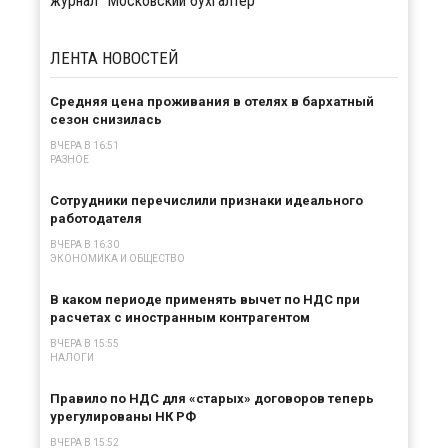
журнал "Московский бухгалтер"
ЛЕНТА
НОВОСТЕЙ
Средняя цена проживания в отелях в бархатный
сезон снизилась
ВЧЕРА В 16:51
РАЗНОЕ
Сотрудники перечислили признаки идеального
работодателя
ВЧЕРА В 16:30
ЭКОНОМИКА И ОБЩЕСТВО
В каком периоде применять вычет по НДС при
расчетах с иностранным контрагентом
ВЧЕРА В 15:55
НАЛОГИ
Правило по НДС для «старых» договоров теперь
урегулированы НК РФ
ВЧЕРА В 15:52