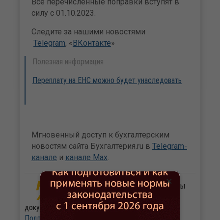
Все перечисленные поправки вступят в
силу с 01.10.2023.
Следите за нашими новостями
Telegram
, «
ВКонтакте
»
Полезная информация
Переплату на ЕНС можно будет унаследовать
Мгновенный доступ к бухгалтерским
новостям сайта Бухгалтерия.ru в
Telegram-
канале
и
канале Max
.
×
Журнал «Нормативные акты
для бухгалтера». Важные
документы с комментариями экспертов.
Подписаться