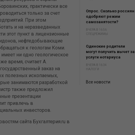
ровинских, практически все
Опрос. Сколько россиян
роводиться только за счет
одобряют режим
дприятий. При этом
самозанятости?
отать и на неразведанных
ВЧЕРА В 16:56
ти этот пункт в лицензионные
СПЕЦРЕЖИМЫ
иридонов, нефтедобывающие
Одинокие родители
бращаться к геологам Коми.
могут получить вычет за
 имеет ни одно геологическое
услуги нотариуса
же время, считает А.
ВЧЕРА В 16:34
 государственный заказ на
НАЛОГИ
ых полезных ископаемых,
торые занимаются разработкой
Все новости
нистр также предложил
чные презентации
лит привлечь в
нциальных инвесторов.
востям сайта Бухгалтерия.ru в