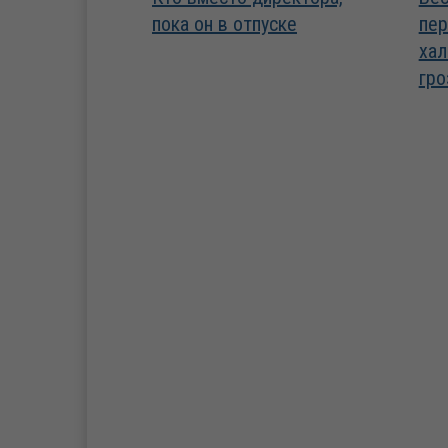
пока он в отпуске
пер
хал
гро