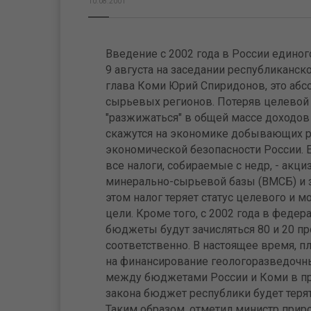
10.08.2001
Введение с 2002 года в России единог
9 августа на заседании республиканско
глава Коми Юрий Спиридонов, это абс
сырьевых регионов. Потеряв целевой х
"разжижаться" в общей массе доходов
скажутся на экономике добывающих р
экономической безопасности России. 
все налоги, собираемые с недр, - акц
минерально-сырьевой базы (ВМСБ) и 
этом налог теряет статус целевого и 
цели. Кроме того, с 2002 года в феде
бюджеты будут зачисляться 80 и 20 пр
соответственно. В настоящее время, п
на финансирование геологоразведочны
между бюджетами России и Коми в про
закона бюджет республики будет терят
Таким образом, отметил министр прир