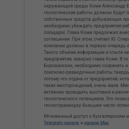
окружающей среды Коми Александр Бо
геологические работы должны будут п
собственных средств добывающих пре
необходимо убеждать предприятия раб
площадях. Глава Коми предложил внес
соглашения. При этом, считает Ю. Сп
компании должны в первую очередь о
Такого объема информации и опыта не
предприятия, заверил глава Коми. В то 
Боровинских, необходимо сохранить и
поисково-разведочные работы тверд
потому что отдача от предприятий, ко
таких месторождений, очень мала. Ми
активнее проводить выставки и разли
геологического потенциала. Это позво
геологоразведку большее число поте
Мгновенный доступ к бухгалтерским но
Telegram-канале
и
канале Max
.