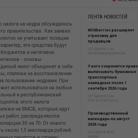
РАСПЕЧАТАТ
ЛЕНТА
НОВОСТЕЙ
о налога на недра обсуждалось
Wildberries расширяет
го правительства . Как заявил
страховку для
олютно не учитывает позиции
продавцов
арактер, эти средства будут
СЕГОДНЯ В 11:45
 бюджетов и негативно
ОРГАНИЗАЦИЯ БИЗНЕСА
егионов - основы
Единый налог объединит в себе
У кого сохранится право
выписывать бумажные
изы, платежи на восстановление
транспортные
за пользование недрами. При
накладные после 1
может использоваться на любые
сентября 2026 года
ральный и республиканский
СЕГОДНЯ В 10:44
оцентов этого налога
УЧЕТ И ОТЧЕТНОСТЬ
латежи на ВМСБ, которые идут
Производственный
х работ, распределяются
календарь на август
порции 30 на 70. От нового
2026 года
ь около 1,5 миллиарда рублей.
СЕГОДНЯ В 08:50
одных ресурсов и охраны
КАДРЫ