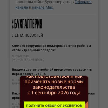
новостям сайта Бухгалтерия.ru в
Telegram-
канале
и
канале Max
.
ЛЕНТА
НОВОСТЕЙ
Сколько сотрудников поддерживают на рабочем
столе идеальный порядок?
ВЧЕРА В 16:49
ЭКОНОМИКА И ОБЩЕСТВО
Владельцев автомобилей предложно уведомлять
перед эвакуацией ТС
×
ВЧЕРА В 16:29
РАЗНОЕ
Как налогоплательщику контролировать свои риски
проверок ККТ
ВЧЕРА В 15:59
ОРГАНИЗАЦИЯ БИЗНЕСА