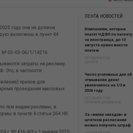
РАСПЕЧАТАТ
ЛЕНТА
НОВОСТЕЙ
2025 году она не должна
Компаниям, которые
орую включены в пункт 44
платят НДФЛ по патенту
за иностранца, до 10
августа нужно внести
платеж
 № 03-03-06/1/14216.
СЕГОДНЯ В 11:32
НАЛОГИ
ываются затраты на рекламу,
. Это, в частности:
Число уголовных дел об
отмывании денег
овление) призов для
увеличилось на 1/3 в
 время проведения массовых
2026 году
СЕГОДНЯ В 11:06
ОРГАНИЗАЦИЯ БИЗНЕСА
по тем видам рекламы, в
рмы в пункте 4 статьи 264 НК
За «вилки окладов» в
штатном расписании
можно получить штраф
4 г. № 416-ФЗ с 1 января 2025
СЕГОДНЯ В 10:39