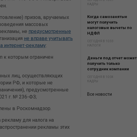
КАДРЫ
ен.
отовление) призов, вручаемых
Когда самозанятые
могут получить
роведения массовых
налоговые вычеты по
рекламы, не
предусмотренные
НДФЛ
рганизация
не вправе учитывать
СЕГОДНЯ В 10:33
на интернет-рекламу
:
НАЛОГИ
п к которым ограничен
Деньги под отчет может
получить только
сотрудник компании
нных лиц, осуществляющих
СЕГОДНЯ В 10:04
КАДРЫ
тории РФ, и которые не
граничения), предусмотренные
Все новости
21 г. № 236-ФЗ;
влены в Роскомнадзор.
 рекламу для налога на
распространении рекламы этих