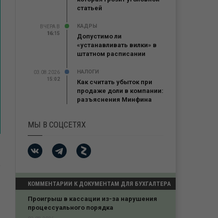
статьей
КАДРЫ
ВЧЕРА В
16:15
16:15
Допустимо ли
«устанавливать вилки» в
штатном расписании
НАЛОГИ
03.08.2026
15:02
Как считать убыток при
продаже доли в компании:
разъяснения Минфина
МЫ В СОЦСЕТЯХ
КОММЕНТАРИИ К ДОКУМЕНТАМ ДЛЯ БУХГАЛТЕРА
Проигрыш в кассации из-за нарушения
процессуального порядка