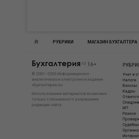
РУБРИКИ
МАГАЗИН БУХГАЛТЕРА
Бухгалтерия
ru
16+
РУБРИ
©
2001—
2026
Информационно-
Учет и 
аналитическое электронное издание
Налоги
«Бухгалтерия.ru»
Взносы
Кадры
Использование материалов возможно
Ответст
только с письменного разрешения
Спецре
редакции сайта
ИП
Разное
Провер
Судебны
Организ
Интерне