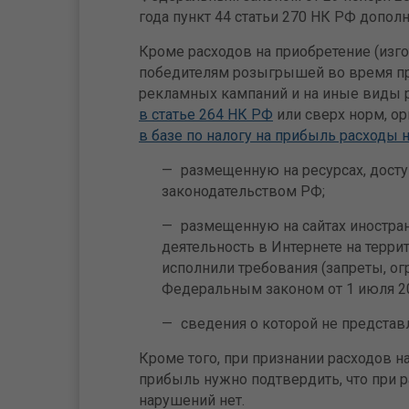
года пункт 44 статьи 270 НК РФ дополн
Кроме расходов на приобретение (изг
победителям розыгрышей во время п
рекламных кампаний и на иные виды 
в статье 264 НК РФ
или сверх норм, о
в базе по налогу на прибыль расходы 
размещенную на ресурсах, досту
законодательством РФ;
размещенную на сайтах иностра
деятельность в Интернете на терри
исполнили требования (запреты, о
Федеральным законом от 1 июля 20
сведения о которой не предста
Кроме того, при признании расходов на
прибыль нужно подтвердить, что при 
нарушений нет.