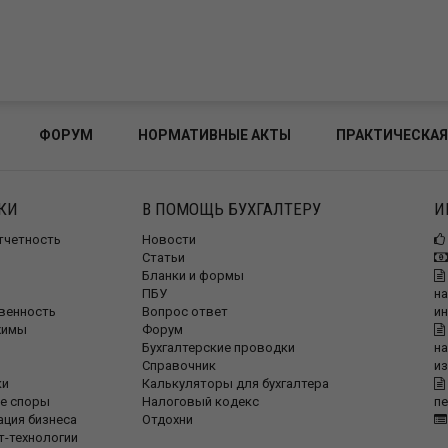
ФОРУМ
НОРМАТИВНЫЕ АКТЫ
ПРАКТИЧЕСКАЯ
КИ
В ПОМОЩЬ БУХГАЛТЕРУ
И
отчетность
Новости
Статьи
Бланки и формы
ПБУ
на
венность
Вопрос ответ
и
жимы
Форум
Бухгалтерские проводки
на
Справочник
и
ки
Калькуляторы для бухгалтера
е споры
Налоговый кодекс
п
ация бизнеса
Отдохни
т-технологии