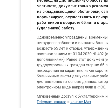
перевод на дистанционную работу для
частности, документ только рекомен
из складывающейся обстановки, свя
коронавируса, осуществлять в прио
работников в возрасте 65 лет и ста
(удаленную) работу.
Одновременно упразднены временные
нетрудоспособности и выплаты больн
возрасте 65 лет и старше, утвержден
постановлением от 01.04.2020 № 402 (
дополнениями). Ранее этот документ у
трудоустроенных граждан старше 65 
нахождения на карантине из-за корон
больничные листы для указанных раб
дистанционно на основе данных, кото
электронном виде направляли в ФСС.
Мгновенный доступ к бухгалтерским но
Telegram-канале
и
канале Max
.