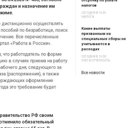
отсрочку по уплате
налогов
граждан и назначение им
ежиме.
СЕГОДНЯ В 15:35
НАЛОГИ
е дистанционно осуществлять
Какие выплаты
пособий по безработице, поиск
призванным на
учение. Все перечисленные
специальные сборы не
тал «Работа в России».
учитываются в
расходах
 что работодатель по форме
СЕГОДНЯ В 15:00
ю в случаях приема на работу
УЧЕТ И ОТЧЕТНОСТЬ
рабочего дня, следующего за
Все новости
за (распоряжения), а также
верждающих оформление
года это требование будет
 Правительство РФ своим
 отменило обязательный