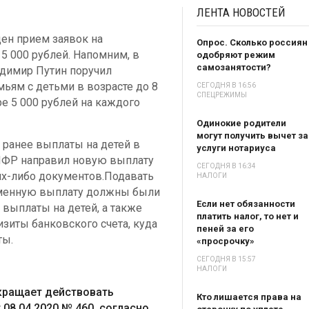
ЛЕНТА
НОВОСТЕЙ
щен прием заявок на
Опрос. Сколько россиян
 000 рублей. Напомним, в
одобряют режим
самозанятости?
димир Путин поручил
ьям с детьми в возрасте до 8
СЕГОДНЯ В 16:56
СПЕЦРЕЖИМЫ
е 5 000 рублей на каждого
Одинокие родители
могут получить вычет за
 ранее выплаты на детей в
услуги нотариуса
 ПФР направил новую выплату
СЕГОДНЯ В 16:34
ких-либо документов.Подавать
НАЛОГИ
менную выплату должны были
Если нет обязанности
 выплаты на детей, а также
платить налог, то нет и
зиты банковского счета, куда
пеней за его
ты.
«просрочку»
СЕГОДНЯ В 15:57
НАЛОГИ
екращает действовать
Кто лишается права на
08.04.2020 № 460, согласно