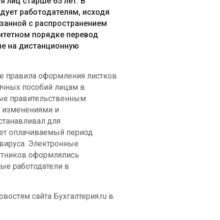
 лиц старше 65 лет. В
дует работодателям, исходя
занной с распространением
ритетном порядке перевод
рше на дистанционную
 правила оформления листков
ичных пособий лицам в
ные правительственным
с изменениями и
станавливал для
лет оплачиваемый период
авируса. Электронные
отников оформлялись
рые работодатели в
востям сайта Бухгалтерия.ru в