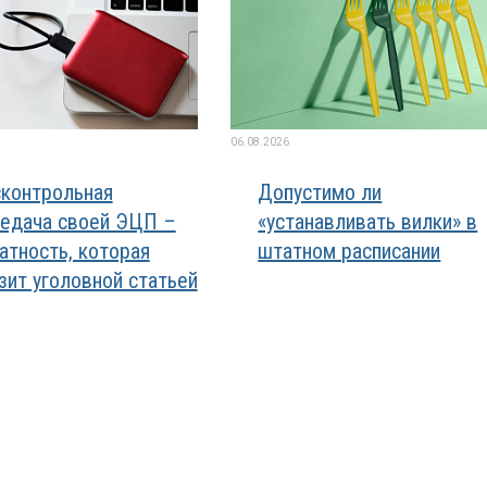
06.08.2026
контрольная
Допустимо ли
едача своей ЭЦП –
«устанавливать вилки» в
атность, которая
штатном расписании
зит уголовной статьей