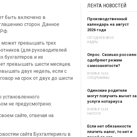
ЛЕНТА
НОВОСТЕЙ
ет быть включено в
Производственный
глашению сторон. Данное
календарь на август
2026 года
 РФ.
СЕГОДНЯ В 08:50
е может превышать трех
КАДРЫ
ботников (для руководителей
Опрос. Сколько россиян
х бухгалтеров и их
одобряют режим
может превышать шести месяцев.
самозанятости?
евышать двух недель, если с
ВЧЕРА В 16:56
овор на срок от двух до шести
СПЕЦРЕЖИМЫ
Одинокие родители
могут получить вычет за
о установленного
услуги нотариуса
вом не предусмотрено.
ВЧЕРА В 16:34
НАЛОГИ
воем сайте, отвечая на
Если нет обязанности
платить налог, то нет и
востям сайта Бухгалтерия.ru в