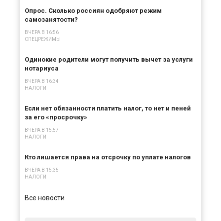
Опрос. Сколько россиян одобряют режим
самозанятости?
ВЧЕРА В 16:56
СПЕЦРЕЖИМЫ
Одинокие родители могут получить вычет за услуги
нотариуса
ВЧЕРА В 16:34
НАЛОГИ
Если нет обязанности платить налог, то нет и пеней
за его «просрочку»
ВЧЕРА В 15:57
НАЛОГИ
Кто лишается права на отсрочку по уплате налогов
ВЧЕРА В 15:35
НАЛОГИ
Все новости