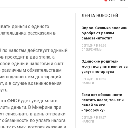
РАСПЕЧАТАТ
ЛЕНТА
НОВОСТЕЙ
вать деньги с единого
Опрос. Сколько россиян
лательщика, рассказали в
одобряют режим
самозанятости?
СЕГОДНЯ В 16:56
й по налогам действует единый
СПЕЦРЕЖИМЫ
в проходит в два этапа, а
Одинокие родители
 свой единый налоговый счет
могут получить вычет за
по различным обязательствам
услуги нотариуса
нии поданных им деклараций.
СЕГОДНЯ В 16:34
т, а в случае возникновения
НАЛОГИ
уть.
Если нет обязанности
платить налог, то нет и
ога ФНС будет уведомлять
пеней за его
лить деньги. В Минфине при
«просрочку»
дут списывать в день отправки
СЕГОДНЯ В 15:57
 обязанность по уплате налога
НАЛОГИ
ь ту сумму, которая указана в