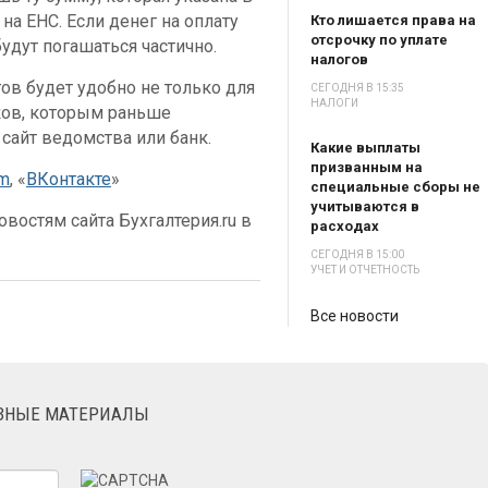
на ЕНС. Если денег на оплату
Кто лишается права на
отсрочку по уплате
будут погашаться частично.
налогов
гов будет удобно не только для
СЕГОДНЯ В 15:35
НАЛОГИ
ков, которым раньше
сайт ведомства или банк.
Какие выплаты
призванным на
am
, «
ВКонтакте
»
специальные сборы не
учитываются в
востям сайта Бухгалтерия.ru в
расходах
СЕГОДНЯ В 15:00
УЧЕТ И ОТЧЕТНОСТЬ
Все новости
ЕЗНЫЕ МАТЕРИАЛЫ