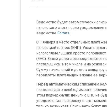
13.07.2023
Ведомство будет автоматически списы
налогового счета после уведомления п
ведомстве
Forbes
.
С 1 января вместо отдельных платеже
налоговый платеж (ЕНП). Уплата налого
налогоплательщики просто пополняют
(ЕНС). Затем деньги распределяются 
плательщика, в том числе и на основа
Сумму начислений и долгов сальдирую
переплаты плательщик вправе ее верн
Перед автоматическим списанием нал
плательщика о необходимости перечис
этом подчеркнули: деньги с ЕНС не бу
уведомления, поскольку в этот момент
только возникает. Списывать будут лиш