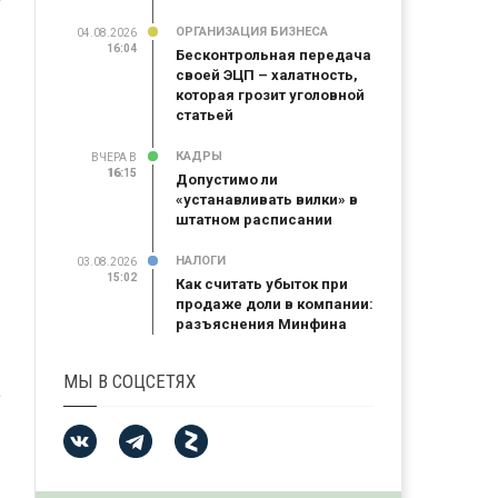
ОРГАНИЗАЦИЯ БИЗНЕСА
04.08.2026
16:04
Бесконтрольная передача
своей ЭЦП – халатность,
которая грозит уголовной
статьей
КАДРЫ
ВЧЕРА В
16:15
16:15
Допустимо ли
«устанавливать вилки» в
штатном расписании
НАЛОГИ
03.08.2026
15:02
Как считать убыток при
продаже доли в компании:
разъяснения Минфина
МЫ В СОЦСЕТЯХ