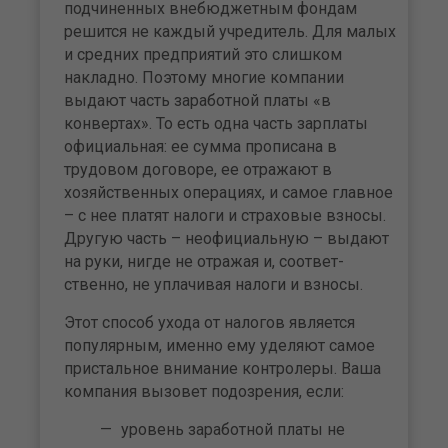
подчиненных вне­бюджетным фондам
решится не каждый учредитель. Для малых
и средних предприятий это слишком
накладно. По­этому многие компании
выдают часть заработной платы «в
конвертах». То есть одна часть зарплаты
официальная: ее сумма прописана в
трудовом договоре, ее отражают в
хозяйственных операциях, и самое главное
– с нее пла­тят налоги и страховые взносы.
Другую часть – неофици­альную – выдают
на руки, нигде не отражая и, соответ­
ственно, не уплачивая налоги и взносы.
Этот способ ухода от налогов является
популярным, именно ему уделяют самое
пристальное внимание кон­тролеры. Ваша
компания вызовет подозрения, если:
уровень заработной платы не