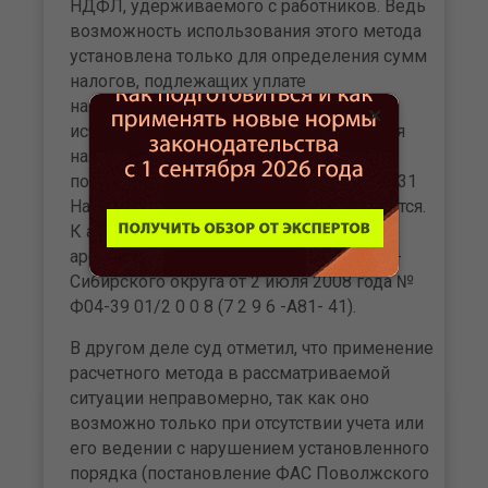
НДФЛ, удерживаемого с работников. Ведь
возмож­ность использования этого метода
установлена только для определения сумм
налогов, подлежащих уплате
налогоплательщиком. Однако при
×
исчислении НДФЛ организация является
налоговым агентом. Следова­тельно,
положения подпункта 7 пункта 1 статьи 31
На­логового кодекса к ней не применяются.
К аналогично­му заключению пришли
арбитры в постановлении ФАС Западно-
Сибирского округа от 2 июля 2008 года №
Ф04-39 01/2 0 0 8 (7 2 9 6 -А81- 41).
В другом деле суд отметил, что применение
расчет­ного метода в рассматриваемой
ситуации неправомер­но, так как оно
возможно только при отсутствии учета или
его ведении с нарушением установленного
порядка (постановление ФАС Поволжского