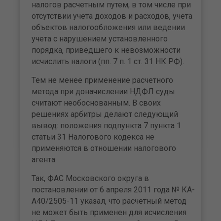
налогов расчетным путем, в том числе при
отсутствии учета доходов и расходов, учета
объектов налогообложения или ведении
учета с нарушением установленного
порядка, приведшего к не­возможности
исчислить налоги (пп. 7 п. 1 ст. 31 НК РФ).
Тем не менее применение расчетного
метода при дона­числении НДФЛ суды
считают необоснованным. В сво­их
решениях арбитры делают следующий
вывод: положе­ния подпункта 7 пункта 1
статьи 31 Налогового кодекса не
применяются в отношении налогового
агента.
Так, ФАС Московского округа в
постановлении от 6 апреля 2011 года № КА-
А40/2505-11 указал, что рас­четный метод
не может быть применен для исчисления