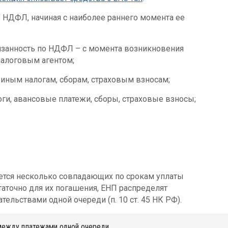
 НДФЛ, начиная с наиболее раннего момента ее
бязанность по НДФЛ – с момента возникновения
налоговым агентом;
 иным налогам, сборам, страховым взносам;
оги, авансовые платежи, сборы, страховые взносы;
еется несколько совпадающих по срокам уплаты
таточно для их погашения, ЕНП распределят
льствами одной очереди (п. 10 ст. 45 НК РФ).
между платежами одной очереди