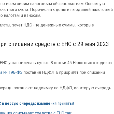
 по всем своим налоговым обязательствам. Основную
счетного счета. Перечислять деньги на единый налоговый
по налогам и взносам.
платы, зачет НДС - те денежные суммы, которые
ри списании средств с ЕНС с 29 мая 2023
ЕНС установлена в пункте 8 статьи 45 Налогового кодекса.
да № 196-ФЗ
поставил НДФЛ в приоритет при списании
очередь погашают недоимку по НДФЛ, во вторую очередь
 в первую очередь: изменения приняты!
пекция списывает средства с ЕНС так
: