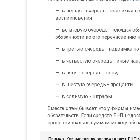
в первую очередь - недоимка по
возникновения;
во вторую очередь - текущая о
обязанности по его перечислению 
в третью очередь - недоимка по
в четвертую очередь - иные нал
в пятую очередь - пени;
в шестую очередь - проценты;
в седьмую - штрафы.
Вместе с тем бывает, что у фирмы им
обязательств. Если средств ЕНП недос
пропорционально суммам между обязате
Пример. Как инспекция распределяют ЕНП 