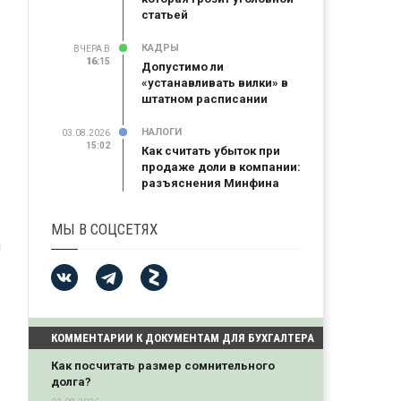
статьей
КАДРЫ
ВЧЕРА В
16:15
16:15
Допустимо ли
«устанавливать вилки» в
штатном расписании
НАЛОГИ
03.08.2026
15:02
Как считать убыток при
продаже доли в компании:
разъяснения Минфина
МЫ В СОЦСЕТЯХ
я
КОММЕНТАРИИ К ДОКУМЕНТАМ ДЛЯ БУХГАЛТЕРА
Как посчитать размер сомнительного
долга?