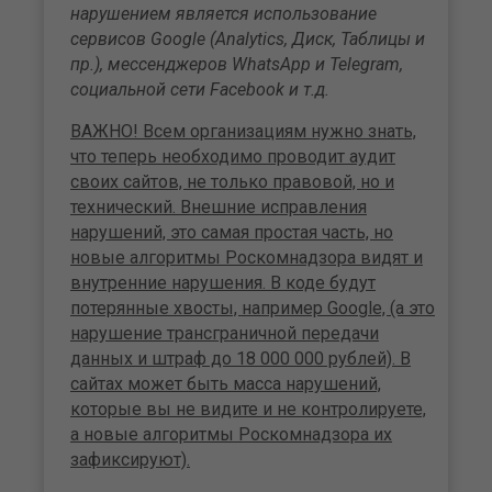
нарушением является использование
сервисов Google (Analytics, Диск, Таблицы и
пр.), мессенджеров WhatsApp и Telegram,
социальной сети Facebook и т.д.
ВАЖНО! Всем организациям нужно знать,
что теперь необходимо проводит аудит
своих сайтов, не только правовой, но и
технический. Внешние исправления
нарушений, это самая простая часть, но
новые алгоритмы Роскомнадзора видят и
внутренние нарушения. В коде будут
потерянные хвосты, например Google, (а это
нарушение трансграничной передачи
данных и штраф до 18 000 000 рублей). В
сайтах может быть масса нарушений,
которые вы не видите и не контролируете,
а новые алгоритмы Роскомнадзора их
зафиксируют).