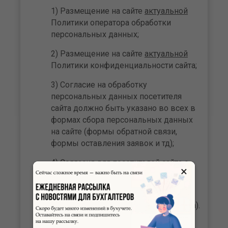
1) Размещение на сайте
актуальной
Политики оператора обработки
персональных данных;
2) Размещение на сайте
актуальной
Политики конфиденциальности сайта;
3) Согласие на обработку
персональных данных посетителя
сайта должно быть указано во всех в
формах сбора персональных данных
на сайте (формы обратной связи,
формы оставления заявок и тд);
4) Согласия для посетителей сайта о
×
собираемых «Cookie».
5) Размещение контактных данных
юридического лица (владельца сайта).
6) Соответствие предлагаемых на