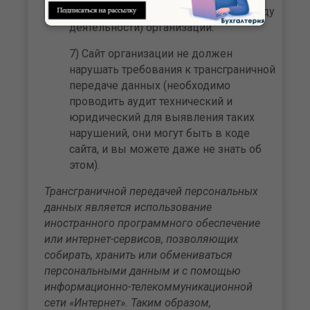
сайте товаров или услуг ОКВЭДУ (виду
деятельности) организации.
7) Сайт организации не должен
нарушать требования к трансграничной
передаче данных (необходимо
проводить аудит технический и
юридический для выявления таких
нарушений, они могут быть в коде
сайта, и вы можете даже не знать об
этом).
Трансграничной передачей персональных
данных является использование
иностранного программного обеспечение
или интернет-сервисов, позволяющих
собирать, хранить или обмениваться
персональными данным и с помощью
информационно-телекоммуникационной
сети «Интернет». Таким образом,