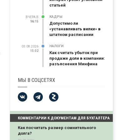
статьей
КАДРЫ
ВЧЕРА В
16:15
16:15
Допустимо ли
«устанавливать вилки» в
штатном расписании
НАЛОГИ
03.08.2026
15:02
я
Как считать убыток при
продаже доли в компании:
разъяснения Минфина
МЫ В СОЦСЕТЯХ
КОММЕНТАРИИ К ДОКУМЕНТАМ ДЛЯ БУХГАЛТЕРА
Как посчитать размер сомнительного
долга?