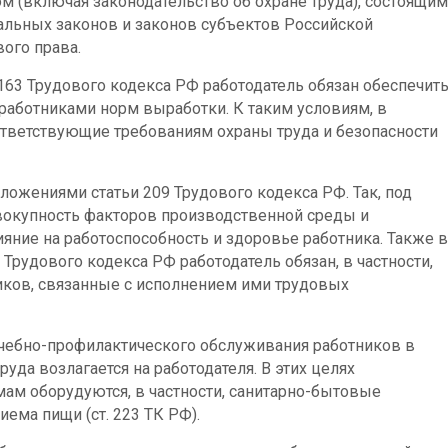
м (включая законодательство об охране труда), состоящим
альных законов и законов субъектов Российской
ого права.
163 Трудового кодекса РФ работодатель обязан обеспечит
аботниками норм выработки. К таким условиям, в
соответствующие требованиям охраны труда и безопасности
ложениями статьи 209 Трудового кодекса РФ. Так, под
вокупность факторов производственной среды и
яние на работоспособность и здоровье работника. Также в
 Трудового кодекса РФ работодатель обязан, в частности,
ков, связанные с исполнением ими трудовых
ечебно-профилактического обслуживания работников в
уда возлагается на работодателя. В этих целях
ам оборудуются, в частности, санитарно-бытовые
ема пищи (ст. 223 ТК РФ).