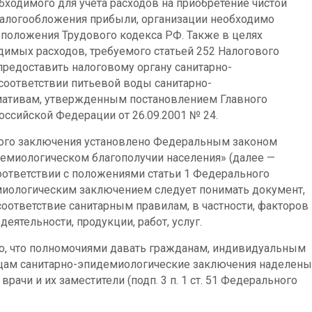
бходимого для учета расходов на приобретение чистой
налогообложения прибыли, организации необходимо
положения Трудового кодекса РФ. Также в целях
имых расходов, требуемого статьей 252 Налогового
предоставить налоговому органу санитарно-
оответствии питьевой воды санитарно-
мативам, утвержденным постановлением Главного
оссийской Федерации от 26.09.2001 № 24.
ого заключения установлено Федеральным законом
идемиологическом благополучии населения» (далее —
соответствии с положениями статьи 1 Федерального
миологическим заключением следует понимать документ,
оответствие санитарным правилам, в частности, факторов
деятельности, продукции, работ, услуг.
то, что полномочиями давать гражданам, индивидуальным
цам санитарно-эпидемиологические заключения наделены
ачи и их заместители (подп. 3 п. 1 ст. 51 Федерального