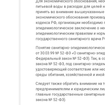
Для экономического обоснования, нео
питьевой воды в расходах для целей 
принять во внимание вышеуказанные 
экономического обоснования производ
кодекса РФ, организации необходимо 
эпидемиологическое заключение о нес
эпидемиологическим правилам и нор
государственного санитарного врача Р
Понятие санитарно-эпидемиологическ
от 30.03.99 № 52-ФЗ «О санитарно-эп
Федеральный закон № 52-ФЗ). Так, в 
закона № 52-ФЗ, под санитарно-эпиде
удостоверяющий соответствие или нес
среды обитания, хозяйственной и иной 
Следует также обратить внимание на 
предпринимателям и юридическим ли
главные государственные санитарные вр
закона № 52-ФЗ).