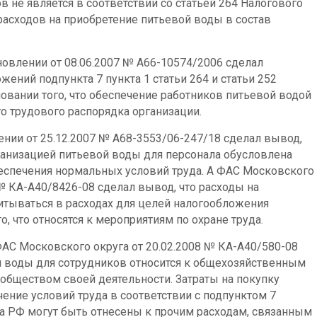
 не является в соответствии со статьей 264 Налогового
асходов на приобретение питьевой воды в состав
новлении от 08.06.2007 № А66-10574/2006 сделал
ений подпункта 7 пункта 1 статьи 264 и статьи 252
новании того, что обеспечение работников питьевой водой
 трудового распорядка организации.
нии от 25.12.2007 № А68-3553/06-247/18 сделал вывод,
ганизацией питьевой воды для персонала обусловлена
еспечения нормальных условий труда. А ФАС Московского
 № КА-А40/8426-08 сделал вывод, что расходы на
итываться в расходах для целей налогообложения
, что относятся к мероприятиям по охране труда.
ФАС Московского округа от 20.02.2008 № КА-А40/580-08
ой воды для сотрудников относится к общехозяйственным
 обществом своей деятельности. Затраты на покупку
ение условий труда в соответствии с подпунктом 7
са РФ могут быть отнесены к прочим расходам, связанным