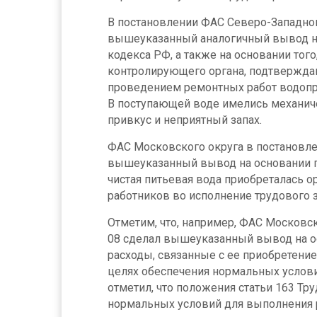
В постановлении ФАС Северо-Западног
вышеуказанный аналогичный вывод на
кодекса РФ, а также на основании того
контролирующего органа, подтверждаю
проведением ремонтных работ водопр
В поступающей воде имелись механиче
привкус и неприятный запах.
ФАС Московского округа в постановле
вышеуказанный вывод на основании по
чистая питьевая вода приобреталась 
работников во исполнение трудового 
Отметим, что, например, ФАС Московск
08 сделал вышеуказанный вывод на ос
расходы, связанные с ее приобретени
целях обеспечения нормальных услови
отметил, что положения статьи 163 Т
нормальных условий для выполнения 