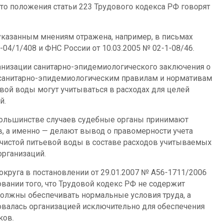
 что положения статьи 223 Трудового кодекса РФ говорят
казанным мнениям отражена, например, в письмах
-04/1/408 и ФНС России от 10.03.2005 № 02-1-08/46.
ганизации санитарно-эпидемиологического заключения о
санитарно-эпидемиологическим правилам и нормативам
вой воды могут учитываться в расходах для целей
й.
в большинстве случаев судебные органы принимают
, а именно — делают вывод о правомерности учета
 чистой питьевой воды в составе расходов учитываемых
рганизаций.
округа в постановлении от 29.01.2007 № А56-1711/2006
ании того, что Трудовой кодекс РФ не содержит
должны обеспечивать нормальные условия труда, а
овалась организацией исключительно для обеспечения
ков.