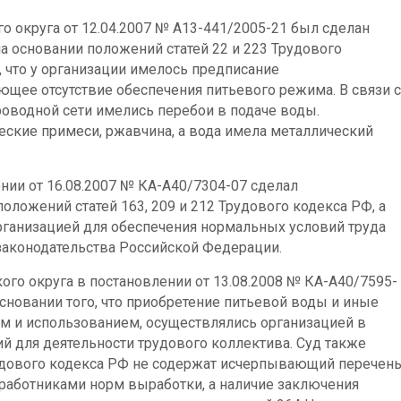
о округа от 12.04.2007 № А13-441/2005-21 был сделан
 основании положений статей 22 и 223 Трудового
, что у организации имелось предписание
щее отсутствие обеспечения питьевого режима. В связи с
оводной сети имелись перебои в подаче воды.
ские примеси, ржавчина, а вода имела металлический
нии от 16.08.2007 № КА-А40/7304-07 сделал
ложений статей 163, 209 и 212 Трудового кодекса РФ, а
организацией для обеспечения нормальных условий труда
законодательства Российской Федерации.
ого округа в постановлении от 13.08.2008 № КА-А40/7595-
новании того, что приобретение питьевой воды и иные
ем и использованием, осуществлялись организацией в
й для деятельности трудового коллектива. Суд также
рудового кодекса РФ не содержат исчерпывающий перечен
работниками норм выработки, а наличие заключения