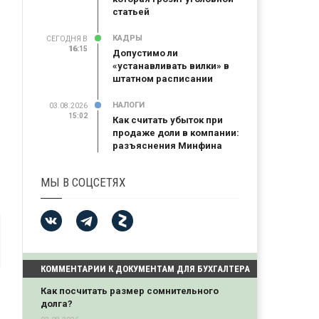
статьей
КАДРЫ
СЕГОДНЯ В
16:15
16:15
Допустимо ли
«устанавливать вилки» в
штатном расписании
НАЛОГИ
03.08.2026
15:02
Как считать убыток при
продаже доли в компании:
разъяснения Минфина
МЫ В СОЦСЕТЯХ
КОММЕНТАРИИ К ДОКУМЕНТАМ ДЛЯ БУХГАЛТЕРА
Как посчитать размер сомнительного
долга?