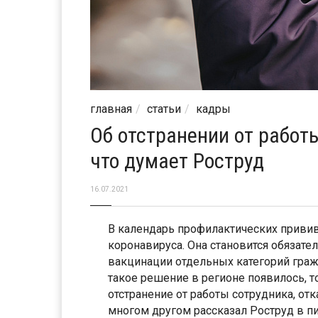
главная
статьи
кадры
Об отстранении от работ
что думает Роструд
16.07.2021
В календарь профилактических приви
коронавируса. Она становится обязате
вакцинации отдельных категорий граж
такое решение в регионе появилось, то
отстранение от работы сотрудника, отк
многом другом рассказал Роструд в пи