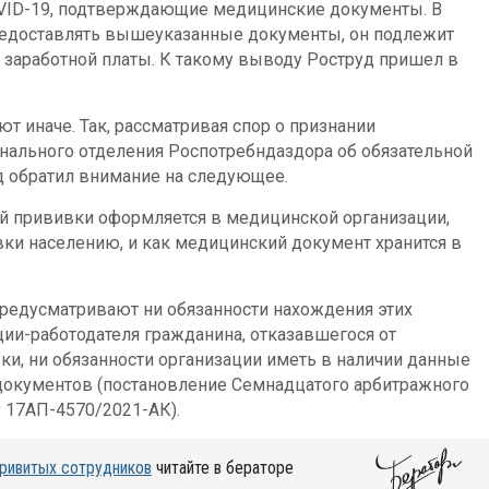
OVID-19, подтверждающие медицинские документы. В
предоставлять вышеуказанные документы, он подлежит
я заработной платы. К такому выводу Роструд пришел в
т иначе. Так, рассматривая спор о признании
нального отделения Роспотребндаздора об обязательной
уд обратил внимание на следующее.
й прививки оформляется в медицинской организации,
ки населению, и как медицинский документ хранится в
редусматривают ни обязанности нахождения этих
ии-работодателя гражданина, отказавшегося от
и, ни обязанности организации иметь в наличии данные
документов (постановление Семнадцатого арбитражного
№ 17АП-4570/2021-АК).
привитых сотрудников
читайте в бераторе