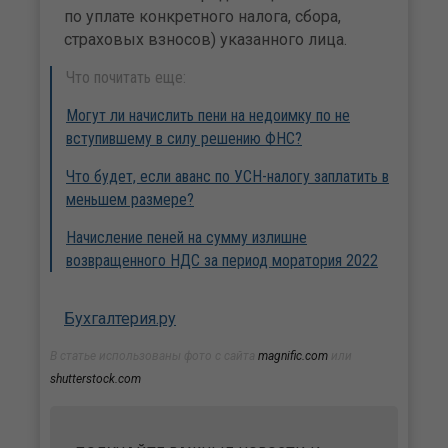
по уплате конкретного налога, сбора,
страховых взносов) указанного лица.
Что почитать еще:
Могут ли начислить пени на недоимку по не
вступившему в силу решению ФНС?
Что будет, если аванс по УСН-налогу заплатить в
меньшем размере?
Начисление пеней на сумму излишне
возвращенного НДС за период моратория 2022
Бухгалтерия.ру
В статье использованы фото с сайта
magnific.com
или
shutterstock.com