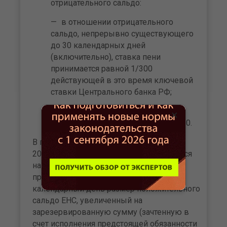
отрицательного сальдо:
в отношении отрицательного
сальдо, непрерывно существующего
до 30 календарных дней
(включительно), ставка пени
принимается равной 1/300
действующей в это время ключевой
ставки Центрального банка РФ;
начиная с 31 календарного дня
×
процентная ставка пени равна 1/150.
В период с 1 января 2023 по 31 декабря
2024 (включительно) пеня не начисляется
на сумму недоимки в размере, не
превышающем в соответствующий
календарный день размер положительного
сальдо ЕНС, увеличенный на
зарезервированную сумму (зачтенную в
счет исполнения предстоящей обязанности