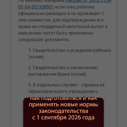
По мнению Минфина (
письмо от 28.03.25 №
03-04-05/30895
), если отец ребенка
официально разведен и не проживает с
ним совместно, для подтверждения его
права на стандартный налоговый вычет к
заявлению могут быть приложены
следующие документы.
Свидетельство о рождении ребенка
(копия).
Свидетельство о заключении/
расторжении брака (копия).
В отдельных случаях - справка из
образовательного учреждения о
посещении ребенком учебного
×
заведения.
Справка о месте жительства
ребенка.