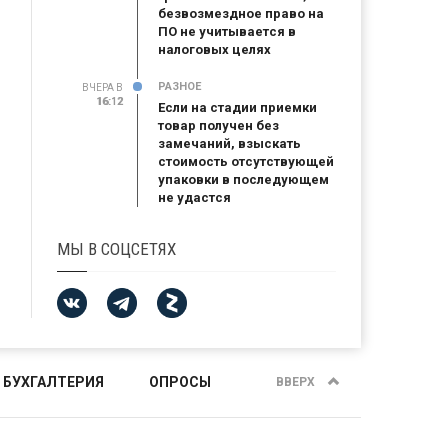
безвозмездное право на
ПО не учитывается в
налоговых целях
РАЗНОЕ
ВЧЕРА В
16:12
16:12
Если на стадии приемки
товар получен без
замечаний, взыскать
стоимость отсутствующей
упаковки в последующем
не удастся
МЫ В СОЦСЕТЯХ
 БУХГАЛТЕРИЯ
ОПРОСЫ
ВВЕРХ