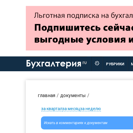
Бухгалтерия
ru
РУБРИКИ
главная
документы
за квартал
за месяц
за неделю