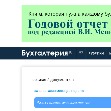
Бухгалтерия
ru
РУБРИКИ
главная
документы
за квартал
за месяц
за неделю