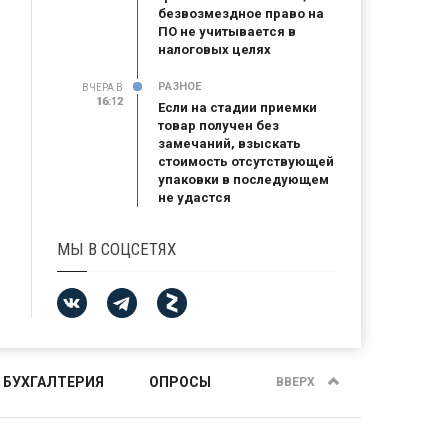
безвозмездное право на
ПО не учитывается в
налоговых целях
РАЗНОЕ
ВЧЕРА В
16:12
16:12
Если на стадии приемки
товар получен без
замечаний, взыскать
стоимость отсутствующей
упаковки в последующем
не удастся
МЫ В СОЦСЕТЯХ
 БУХГАЛТЕРИЯ
ОПРОСЫ
ВВЕРХ