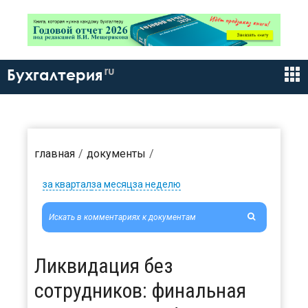
ru
Бухгалтерия
главная
документы
за квартал
за месяц
за неделю
Ликвидация без
сотрудников: финальная