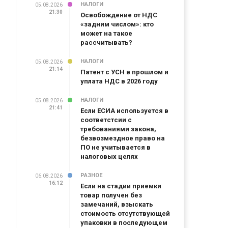
НАЛОГИ
05.08.2026
21:30
Освобождение от НДС
«задним числом»: кто
может на такое
рассчитывать?
НАЛОГИ
05.08.2026
21:14
Патент с УСН в прошлом и
уплата НДС в 2026 году
НАЛОГИ
05.08.2026
21:41
Если ЕСИА используется в
соответстсии с
требованиями закона,
безвозмездное право на
ПО не учитывается в
налоговых целях
РАЗНОЕ
06.08.2026
16:12
Если на стадии приемки
товар получен без
замечаний, взыскать
стоимость отсутствующей
упаковки в последующем