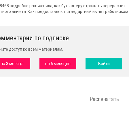
1/8468 подробно разъяснила, как бухгалтеру отражать перерасчет
тного вычета. Как предоставляют стандартный вычет работникам
омментарии по подписке
чите доступ ко всем материалам.
на 3 месяца
на 6 месяцев
Войти
Распечатать