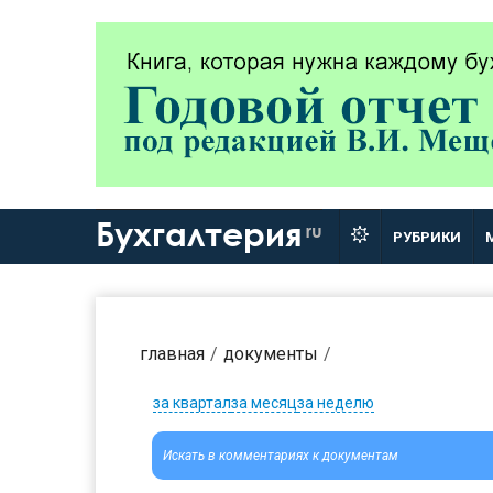
Бухгалтерия
ru
РУБРИКИ
главная
документы
за квартал
за месяц
за неделю