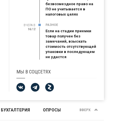
безвозмездное право на
ПО не учитывается в
налоговых целях
РАЗНОЕ
ВЧЕРА В
16:12
16:12
Если на стадии приемки
товар получен без
замечаний, взыскать
стоимость отсутствующей
упаковки в последующем
не удастся
МЫ В СОЦСЕТЯХ
 БУХГАЛТЕРИЯ
ОПРОСЫ
ВВЕРХ