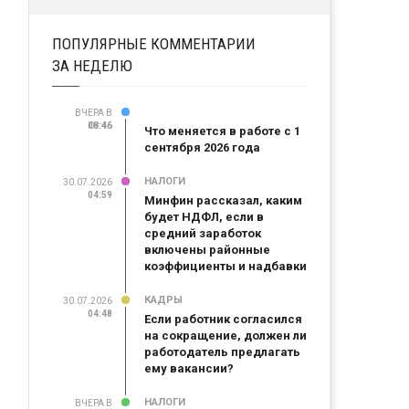
ПОПУЛЯРНЫЕ КОММЕНТАРИИ
ЗА НЕДЕЛЮ
ВЧЕРА В
08:46
08:46
Что меняется в работе с 1
сентября 2026 года
НАЛОГИ
30.07.2026
04:59
Минфин рассказал, каким
будет НДФЛ, если в
средний заработок
включены районные
коэффициенты и надбавки
КАДРЫ
30.07.2026
04:48
Если работник согласился
на сокращение, должен ли
работодатель предлагать
ему вакансии?
НАЛОГИ
ВЧЕРА В