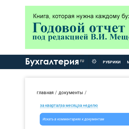
Бухгалтерия
ru
РУБРИКИ
главная
документы
за квартал
за месяц
за неделю