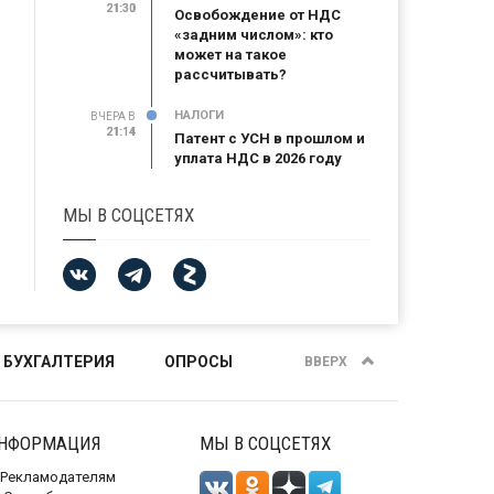
21:30
21:30
Освобождение от НДС
«задним числом»: кто
может на такое
рассчитывать?
НАЛОГИ
ВЧЕРА В
21:14
21:14
Патент с УСН в прошлом и
уплата НДС в 2026 году
МЫ В СОЦСЕТЯХ
 БУХГАЛТЕРИЯ
ОПРОСЫ
ВВЕРХ
НФОРМАЦИЯ
МЫ В СОЦСЕТЯХ
Рекламодателям