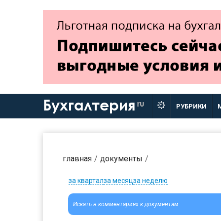
Бухгалтерия
ru
РУБРИКИ
главная
документы
за квартал
за месяц
за неделю