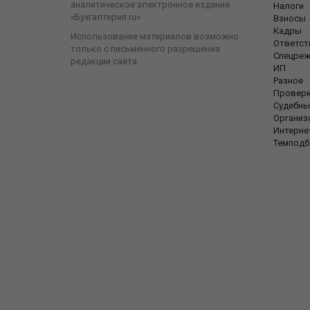
аналитическое электронное издание
Налоги
«Бухгалтерия.ru»
Взносы
Кадры
Использование материалов возможно
Ответст
только с письменного разрешения
Спецре
редакции сайта
ИП
Разное
Провер
Судебны
Организ
Интерне
Темподб