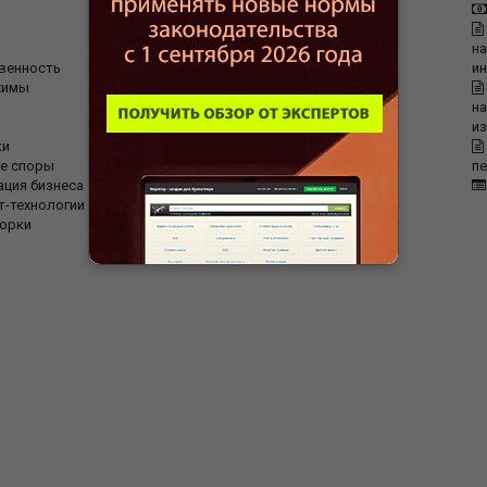
Статьи
Бланки и формы
ПБУ
на
венность
Вопрос ответ
и
жимы
Форум
Бухгалтерские проводки
на
Справочник
и
ки
Калькуляторы для бухгалтера
е споры
Налоговый кодекс
п
ация бизнеса
Отдохни
т-технологии
орки