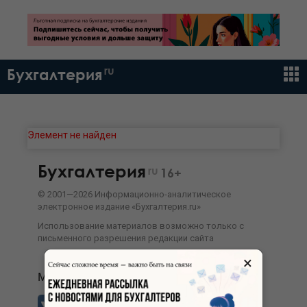
ru
Бухгалтерия
Элемент не найден
Бухгалтерия
ru
16+
©
2001—
2026
Информационно-аналитическое
электронное издание «Бухгалтерия.ru»
Использование материалов возможно только с
письменного разрешения
редакции сайта
×
МЫ В СОЦСЕТЯХ