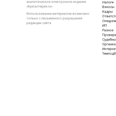
аналитическое электронное издание
Налоги
«Бухгалтерия.ru»
Взносы
Кадры
Использование материалов возможно
Ответст
только с письменного разрешения
Спецре
редакции сайта
ИП
Разное
Провер
Судебны
Организ
Интерне
Темподб