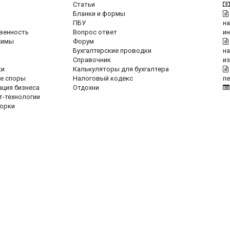
Статьи
Бланки и формы
ПБУ
на
венность
Вопрос ответ
и
жимы
Форум
Бухгалтерские проводки
на
Справочник
и
ки
Калькуляторы для бухгалтера
е споры
Налоговый кодекс
п
ация бизнеса
Отдохни
т-технологии
орки