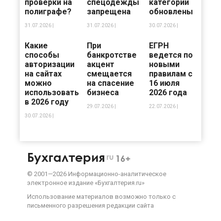
проверки на
спецодежды
категории
полиграфе?
запрещена
обновлены
31.07.2026 |
31.07.2026 |
30.07.2026 |
Какие
При
ЕГРН
способы
банкротстве
ведется по
авторизации
акцент
новыми
на сайтах
смещается
правилам с
можно
на спасение
16 июля
использовать
бизнеса
2026 года
в 2026 году
29.07.2026 |
22.07.2026 |
30.07.2026 |
Бухгалтерия
ru
16+
©
2001—
2026
Информационно-аналитическое
электронное издание «Бухгалтерия.ru»
Использование материалов возможно только с
письменного разрешения
редакции сайта