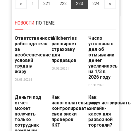
1
221
222
223
224
«
»
НОВОСТИ
ПО ТЕМЕ
Ответственность
Wildberries
Число
работодателя
расширяет
уголовных
за
страховку
дел об
необеспечение
для
отмывании
условий
продавцов
денег
труда в
увеличилось
08.08.2026 |
жару
на 1/3 в
2026 году
08.08.2026 |
07.08.2026 |
Деньги под
Как
Как
отчет
налогоплательщику
зарегистрировать
может
контролировать
онлайн-
получить
свои риски
кассу для
только
проверок
развозной
сотрудник
ККТ
торговли?
компании