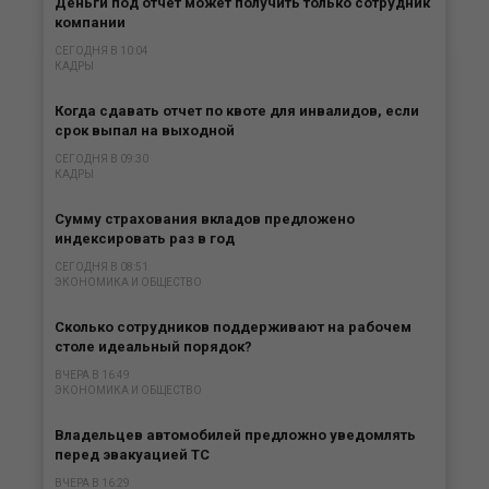
Деньги под отчет может получить только сотрудник
компании
СЕГОДНЯ В 10:04
КАДРЫ
Когда сдавать отчет по квоте для инвалидов, если
срок выпал на выходной
СЕГОДНЯ В 09:30
КАДРЫ
Сумму страхования вкладов предложено
индексировать раз в год
СЕГОДНЯ В 08:51
ЭКОНОМИКА И ОБЩЕСТВО
Сколько сотрудников поддерживают на рабочем
столе идеальный порядок?
ВЧЕРА В 16:49
ЭКОНОМИКА И ОБЩЕСТВО
Владельцев автомобилей предложно уведомлять
перед эвакуацией ТС
ВЧЕРА В 16:29