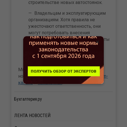
строительстве новых автостоянок.
Владельцам и эксплуатирующим
организациям. Хотя правила не
ужесточают ответственность, они
могут потребовать внесения
изменений в существующие объекты
×
при их реконструкции или
капитальном ремонте для
соответствия новым нормам.
Мгновенный доступ к бухгалтерским
новостям сайта Бухгалтерия.ru в
Telegram-
канале
и
канале Max
.
Бухгалтерия.ру
ЛЕНТА
НОВОСТЕЙ