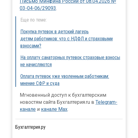
Письмо Минфина России от 08.04.2026 №
03-04-06/29093
.
Еще по теме:
Покупка путевок в детский лагерь
детям работников: что с НДФЛ и страховыми
взносами?
На оплату санаторных путевок страховые взносы
не начисляются
Оплата путевок уже уволенным работникам:
мнение СФР и суда
Мгновенный доступ к бухгалтерским
новостям сайта Бухгалтерия.ru в
Telegram-
канале
и
канале Max
.
Бухгалтерия.ру