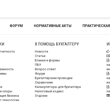
ФОРУМ
НОРМАТИВНЫЕ АКТЫ
ПРАКТИЧЕСКАЯ
КИ
В ПОМОЩЬ БУХГАЛТЕРУ
И
отчетность
Новости
Статьи
Бланки и формы
ПБУ
на
венность
Вопрос ответ
и
жимы
Форум
Бухгалтерские проводки
на
Справочник
и
ки
Калькуляторы для бухгалтера
е споры
Налоговый кодекс
п
ация бизнеса
Отдохни
т-технологии
орки