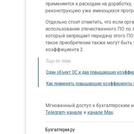
применяется к расходам на доработку
реконструкцию уже имеющихся програ
Отдельно стоит отметить, что если орг
использование отечественного ПО по 
который запрещает передачу этого ПО 
такое приобретение также могут быть
коэффициента 2.
Еще по теме:
Один объект ОС и два повышающих коэффиц
Как применять повышающие коэффициенты в
Мгновенный доступ к бухгалтерским но
Telegram-канале
и
канале Max
.
Бухгалтерия.ру