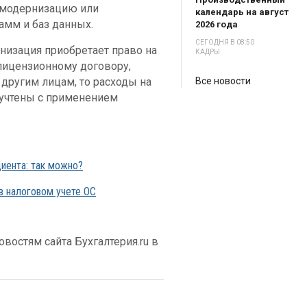
, модернизацию или
календарь на август
мм и баз данных.
2026 года
СЕГОДНЯ В 08:50
анизация приобретает право на
КАДРЫ
лицензионному договору,
другим лицам, то расходы на
Все новости
 учтены с применением
иента: так можно?
 налоговом учете ОС
востям сайта Бухгалтерия.ru в