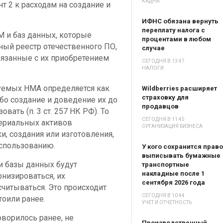
КАДРЫ
 2 к расходам на создание и
ИФНС обязана вернуть
переплату налога с
М и баз данных, которые
процентами в любом
ый реестр отечественного ПО,
случае
вязанные с их приобретением
СЕГОДНЯ В 13:47
НАЛОГИ
уемых НМА определяется как
Wildberries расширяет
страховку для
бо создание и доведение их до
продавцов
вать (п. 3 ст. 257 НК РФ). То
СЕГОДНЯ В 11:45
териальных активов
ОРГАНИЗАЦИЯ БИЗНЕСА
и, создания или изготовления,
использованию.
У кого сохранится право
выписывать бумажные
и базы данных будут
транспортные
накладные после 1
низироваться, их
сентября 2026 года
считываться. Это происходит
СЕГОДНЯ В 10:44
тоили ранее.
УЧЕТ И ОТЧЕТНОСТЬ
ворилось ранее, не
Производственный