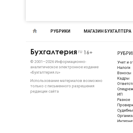
РУБРИКИ
МАГАЗИН БУХГАЛТЕРА
Бухгалтерия
ru
16+
РУБРИ
©
2001—
2026
Информационно-
Учет и 
аналитическое электронное издание
Налоги
«Бухгалтерия.ru»
Взносы
Кадры
Использование материалов возможно
Ответст
только с письменного разрешения
Спецре
редакции сайта
ИП
Разное
Провер
Судебны
Организ
Интерне
Темподб