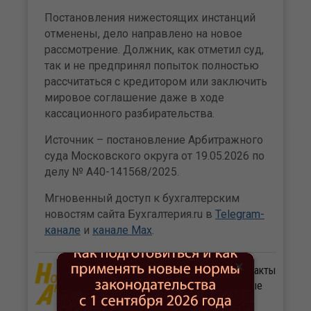
Постановления нижестоящих инстанций
отменены, дело направлено на новое
рассмотрение. Должник, как отметил суд,
так и не предпринял попыток полностью
рассчитаться с кредитором или заключить
мировое соглашение даже в ходе
кассационного разбирательства.
Источник – постановление Арбитражного
суда Московского округа от 19.05.2026 по
делу № А40-141568/2025.
Мгновенный доступ к бухгалтерским
новостям сайта Бухгалтерия.ru в
Telegram-
канале
и
канале Max
.
×
Журнал «Нормативные акты
для бухгалтера». Важные
документы с