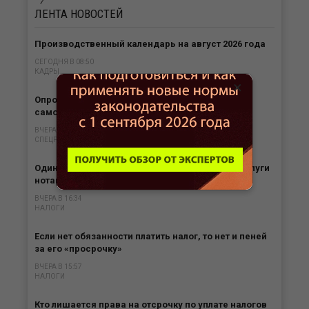
ЛЕНТА
НОВОСТЕЙ
Производственный календарь на август 2026 года
СЕГОДНЯ В 08:50
КАДРЫ
×
Опрос. Сколько россиян одобряют режим
самозанятости?
ВЧЕРА В 16:56
СПЕЦРЕЖИМЫ
Одинокие родители могут получить вычет за услуги
нотариуса
ВЧЕРА В 16:34
НАЛОГИ
Если нет обязанности платить налог, то нет и пеней
за его «просрочку»
ВЧЕРА В 15:57
НАЛОГИ
Кто лишается права на отсрочку по уплате налогов