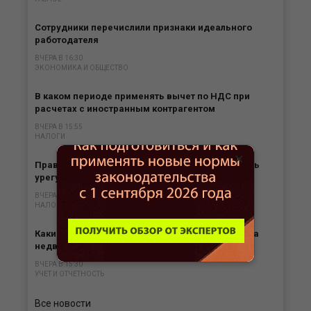
Сотрудники перечислили признаки идеального
работодателя
ВЧЕРА В 16:30
ЭКОНОМИКА И ОБЩЕСТВО
В каком периоде применять вычет по НДС при
расчетах с иностранным контрагентом
ВЧЕРА В 15:55
НАЛОГИ
×
Правило по НДС для «старых» договоров теперь
урегулированы НК РФ
ВЧЕРА В 15:52
НАЛОГИ
Какими документами подтвердить снос объекта
недвижимости
ВЧЕРА В 15:30
УЧЕТ И ОТЧЕТНОСТЬ
Все новости