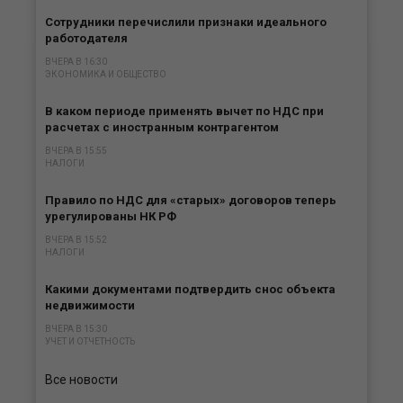
Сотрудники перечислили признаки идеального
работодателя
ВЧЕРА В 16:30
ЭКОНОМИКА И ОБЩЕСТВО
В каком периоде применять вычет по НДС при
расчетах с иностранным контрагентом
ВЧЕРА В 15:55
НАЛОГИ
Правило по НДС для «старых» договоров теперь
урегулированы НК РФ
ВЧЕРА В 15:52
НАЛОГИ
Какими документами подтвердить снос объекта
недвижимости
ВЧЕРА В 15:30
УЧЕТ И ОТЧЕТНОСТЬ
Все новости