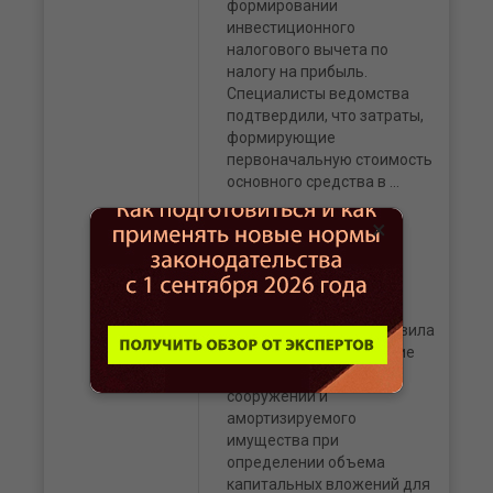
формировании
инвестиционного
налогового вычета по
налогу на прибыль.
Специалисты ведомства
подтвердили, что затраты,
формирующие
первоначальную стоимость
основного средства в ...
×
УЧЕТ И ОТЧЕТНОСТЬ
05.08.2026
Как участникам РИП
учесть затраты на
создание зданий?
Минфин разъяснил правила
учета затрат на создание
(приобретение) зданий,
сооружений и
амортизируемого
имущества при
определении объема
капитальных вложений для