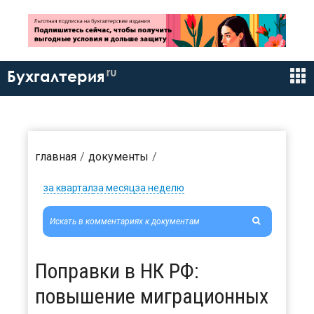
ru
Бухгалтерия
главная
документы
за квартал
за месяц
за неделю
Поправки в НК РФ:
повышение миграционных