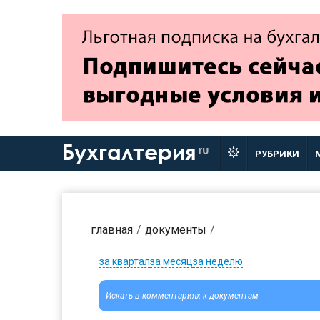
Бухгалтерия
ru
РУБРИКИ
главная
документы
за квартал
за месяц
за неделю