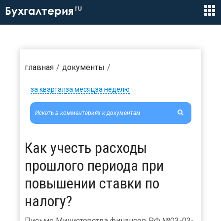
ru
Бухгалтерия
главная
документы
за квартал
за месяц
за неделю
Как учесть расходы
прошлого периода при
повышении ставки по
налогу?
Письмо Министерства финансов РФ №03-03-